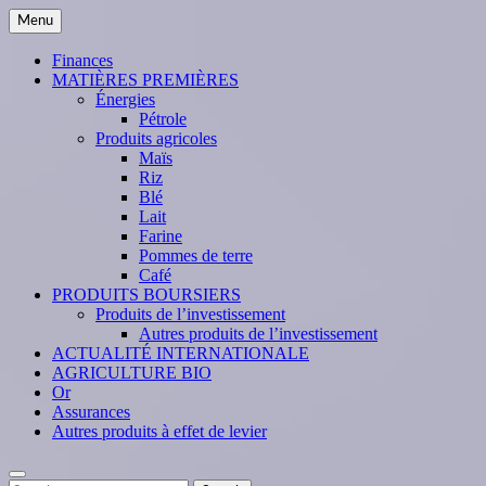
Skip
Menu
to
content
Finances
MATIÈRES PREMIÈRES
Énergies
Pétrole
Produits agricoles
Maïs
Riz
Blé
Lait
Farine
Pommes de terre
Café
PRODUITS BOURSIERS
Produits de l’investissement
Autres produits de l’investissement
ACTUALITÉ INTERNATIONALE
AGRICULTURE BIO
Or
Assurances
Autres produits à effet de levier
Search