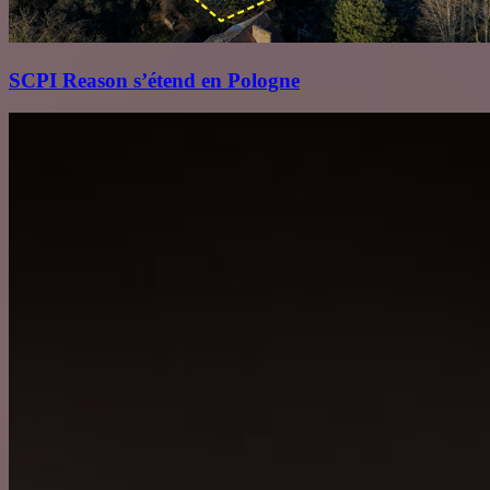
SCPI Reason s’étend en Pologne