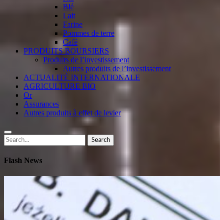
Blé
Lait
Farine
Pommes de terre
Café
PRODUITS BOURSIERS
Produits de l’investissement
Autres produits de l’investissement
ACTUALITÉ INTERNATIONALE
AGRICULTURE BIO
Or
Assurances
Autres produits à effet de levier
Search
Search
for:
Flash News