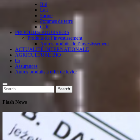
Blé
Lait
Farine
Pommes de terre
Café
PRODUITS BOURSIERS
Produits de l’investissement
Autres produits de l’investissement
ACTUALITÉ INTERNATIONALE
AGRICULTURE BIO
Or
Assurances
Autres produits à effet de levier
Search
Search
for:
Flash News