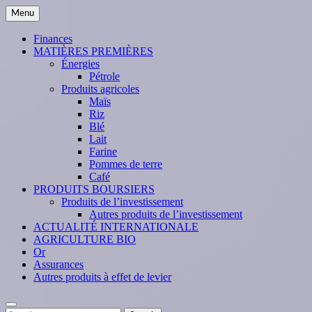
Skip
Menu
to
content
Finances
MATIÈRES PREMIÈRES
Énergies
Pétrole
Produits agricoles
Maïs
Riz
Blé
Lait
Farine
Pommes de terre
Café
PRODUITS BOURSIERS
Produits de l’investissement
Autres produits de l’investissement
ACTUALITÉ INTERNATIONALE
AGRICULTURE BIO
Or
Assurances
Autres produits à effet de levier
Search