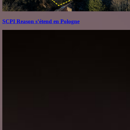
SCPI Reason s’étend en Pologne