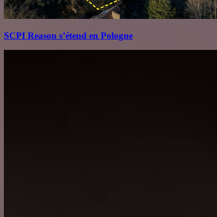
SCPI Reason s’étend en Pologne