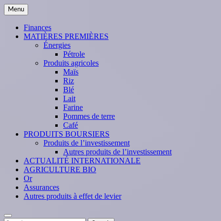
Skip
Menu
to
content
Finances
MATIÈRES PREMIÈRES
Énergies
Pétrole
Produits agricoles
Maïs
Riz
Blé
Lait
Farine
Pommes de terre
Café
PRODUITS BOURSIERS
Produits de l’investissement
Autres produits de l’investissement
ACTUALITÉ INTERNATIONALE
AGRICULTURE BIO
Or
Assurances
Autres produits à effet de levier
Search