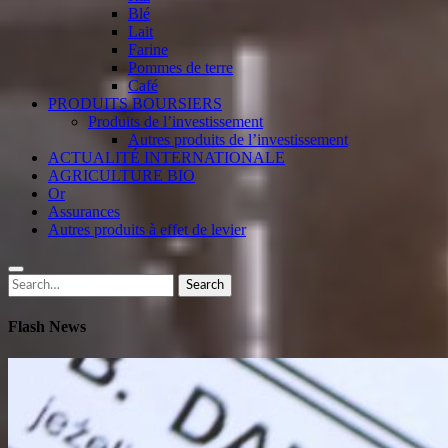
Blé
Lait
Farine
Pommes de terre
Café
PRODUITS BOURSIERS
Produits de l’investissement
Autres produits de l’investissement
ACTUALITÉ INTERNATIONALE
AGRICULTURE BIO
Or
Assurances
Autres produits à effet de levier
Search
Search
for:
Flash News