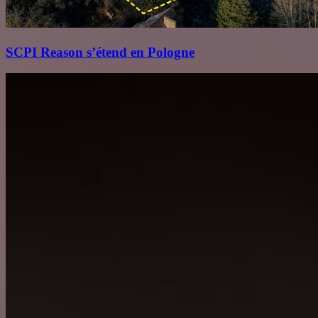
SCPI Reason s’étend en Pologne