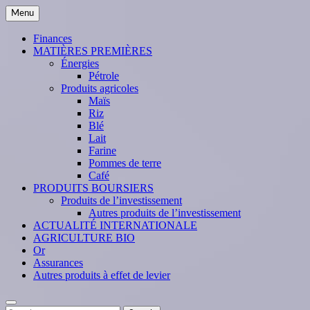
Skip
Menu
to
content
Finances
MATIÈRES PREMIÈRES
Énergies
Pétrole
Produits agricoles
Maïs
Riz
Blé
Lait
Farine
Pommes de terre
Café
PRODUITS BOURSIERS
Produits de l’investissement
Autres produits de l’investissement
ACTUALITÉ INTERNATIONALE
AGRICULTURE BIO
Or
Assurances
Autres produits à effet de levier
Search