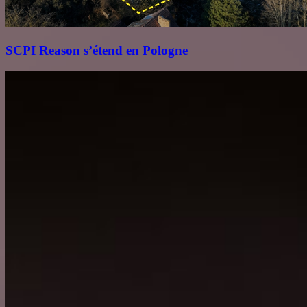
SCPI Reason s’étend en Pologne