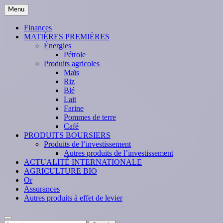
Skip
Menu
to
content
Finances
MATIÈRES PREMIÈRES
Énergies
Pétrole
Produits agricoles
Maïs
Riz
Blé
Lait
Farine
Pommes de terre
Café
PRODUITS BOURSIERS
Produits de l’investissement
Autres produits de l’investissement
ACTUALITÉ INTERNATIONALE
AGRICULTURE BIO
Or
Assurances
Autres produits à effet de levier
Search