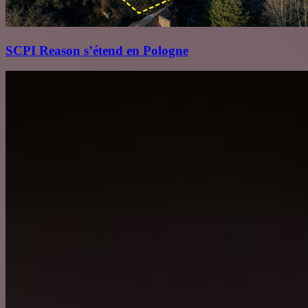
SCPI Reason s’étend en Pologne