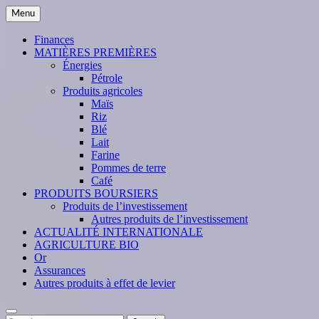
Skip
Menu
to
content
Finances
MATIÈRES PREMIÈRES
Énergies
Pétrole
Produits agricoles
Maïs
Riz
Blé
Lait
Farine
Pommes de terre
Café
PRODUITS BOURSIERS
Produits de l’investissement
Autres produits de l’investissement
ACTUALITÉ INTERNATIONALE
AGRICULTURE BIO
Or
Assurances
Autres produits à effet de levier
Search