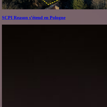
SCPI Reason s’étend en Pologne