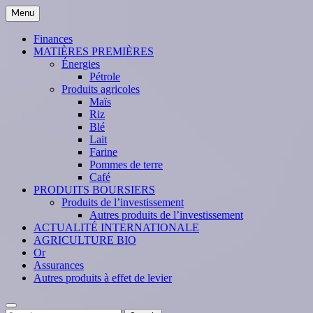
Skip
Menu
to
content
Finances
MATIÈRES PREMIÈRES
Énergies
Pétrole
Produits agricoles
Maïs
Riz
Blé
Lait
Farine
Pommes de terre
Café
PRODUITS BOURSIERS
Produits de l’investissement
Autres produits de l’investissement
ACTUALITÉ INTERNATIONALE
AGRICULTURE BIO
Or
Assurances
Autres produits à effet de levier
Search