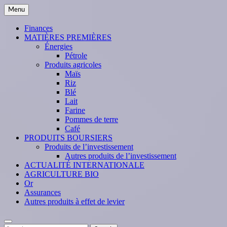
Skip
Menu
to
content
Finances
MATIÈRES PREMIÈRES
Énergies
Pétrole
Produits agricoles
Maïs
Riz
Blé
Lait
Farine
Pommes de terre
Café
PRODUITS BOURSIERS
Produits de l’investissement
Autres produits de l’investissement
ACTUALITÉ INTERNATIONALE
AGRICULTURE BIO
Or
Assurances
Autres produits à effet de levier
Search