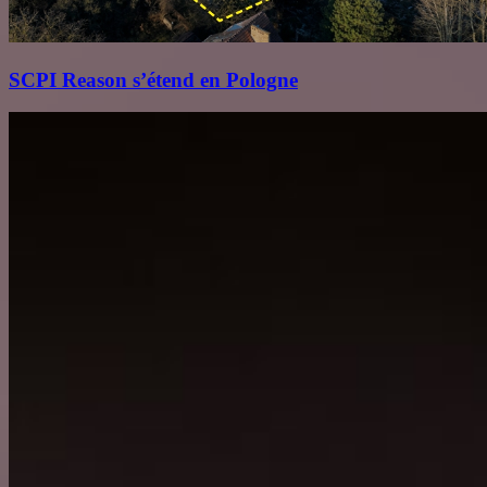
SCPI Reason s’étend en Pologne