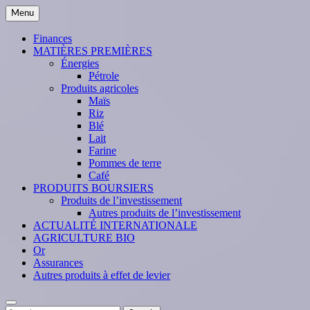
Skip
Menu
to
content
Finances
MATIÈRES PREMIÈRES
Énergies
Pétrole
Produits agricoles
Maïs
Riz
Blé
Lait
Farine
Pommes de terre
Café
PRODUITS BOURSIERS
Produits de l’investissement
Autres produits de l’investissement
ACTUALITÉ INTERNATIONALE
AGRICULTURE BIO
Or
Assurances
Autres produits à effet de levier
Search