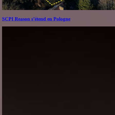
SCPI Reason s’étend en Pologne