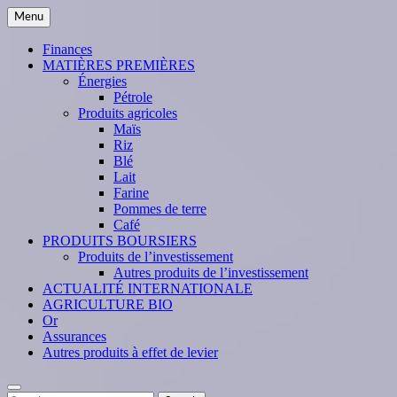
Skip
Menu
to
content
Finances
MATIÈRES PREMIÈRES
Énergies
Pétrole
Produits agricoles
Maïs
Riz
Blé
Lait
Farine
Pommes de terre
Café
PRODUITS BOURSIERS
Produits de l’investissement
Autres produits de l’investissement
ACTUALITÉ INTERNATIONALE
AGRICULTURE BIO
Or
Assurances
Autres produits à effet de levier
Search