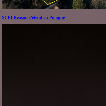
SCPI Reason s’étend en Pologne