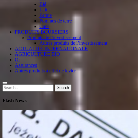
Blé
Lait
Farine
Pommes de terre
Café
PRODUITS BOURSIERS
Produits de l’investissement
Autres produits de l’investissement
ACTUALITÉ INTERNATIONALE
AGRICULTURE BIO
Or
Assurances
Autres produits à effet de levier
Search
Search
for:
Flash News