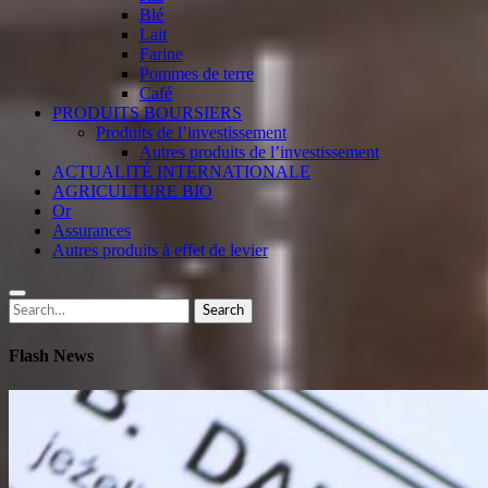
Blé
Lait
Farine
Pommes de terre
Café
PRODUITS BOURSIERS
Produits de l’investissement
Autres produits de l’investissement
ACTUALITÉ INTERNATIONALE
AGRICULTURE BIO
Or
Assurances
Autres produits à effet de levier
Search
Search
for:
Flash News