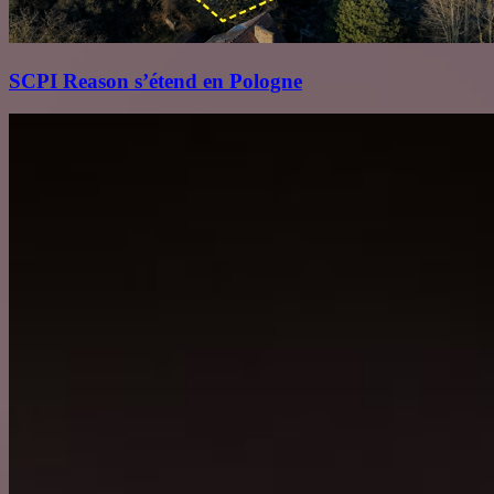
SCPI Reason s’étend en Pologne