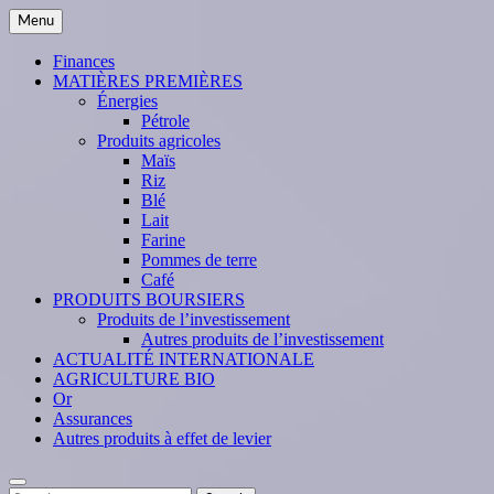
Skip
Menu
to
content
Finances
MATIÈRES PREMIÈRES
Énergies
Pétrole
Produits agricoles
Maïs
Riz
Blé
Lait
Farine
Pommes de terre
Café
PRODUITS BOURSIERS
Produits de l’investissement
Autres produits de l’investissement
ACTUALITÉ INTERNATIONALE
AGRICULTURE BIO
Or
Assurances
Autres produits à effet de levier
Search