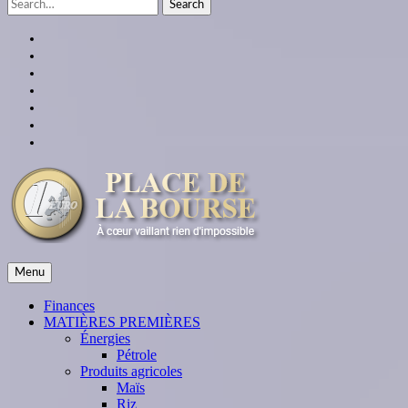
Search
for:
facebook
twitter
linkedin
instagram
youtube
Google
Plus
themespiral
place de la bourse
Menu
À cœur vaillant rien d'impossible
Finances
MATIÈRES PREMIÈRES
Énergies
Pétrole
Produits agricoles
Maïs
Riz