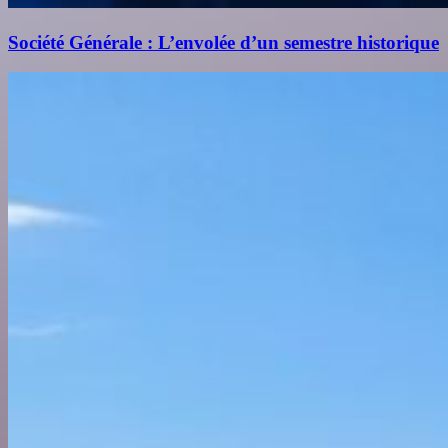
Société Générale : L’envolée d’un semestre historique