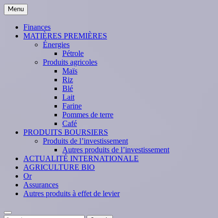
Skip
Menu
to
content
Finances
MATIÈRES PREMIÈRES
Énergies
Pétrole
Produits agricoles
Maïs
Riz
Blé
Lait
Farine
Pommes de terre
Café
PRODUITS BOURSIERS
Produits de l’investissement
Autres produits de l’investissement
ACTUALITÉ INTERNATIONALE
AGRICULTURE BIO
Or
Assurances
Autres produits à effet de levier
Search