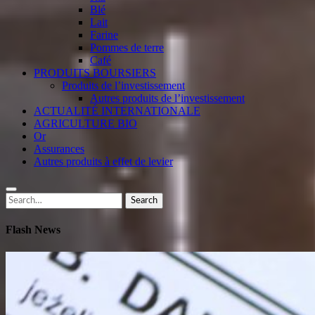
Blé
Lait
Farine
Pommes de terre
Café
PRODUITS BOURSIERS
Produits de l’investissement
Autres produits de l’investissement
ACTUALITÉ INTERNATIONALE
AGRICULTURE BIO
Or
Assurances
Autres produits à effet de levier
Search
Search
for:
Flash News