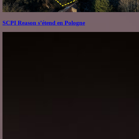
SCPI Reason s’étend en Pologne