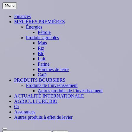
Skip
Menu
to
content
Finances
MATIÈRES PREMIÈRES
Énergies
Pétrole
Produits agricoles
Maïs
Riz
Blé
Lait
Farine
Pommes de terre
Café
PRODUITS BOURSIERS
Produits de l’investissement
Autres produits de l’investissement
ACTUALITÉ INTERNATIONALE
AGRICULTURE BIO
Or
Assurances
Autres produits à effet de levier
Search