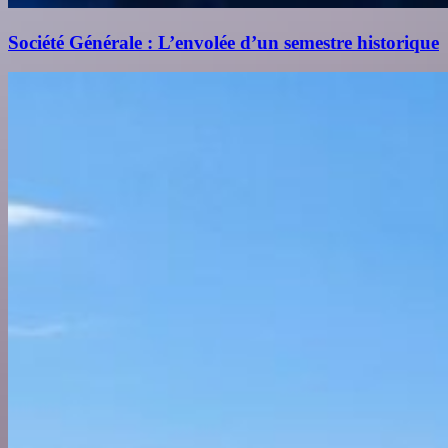
Société Générale : L’envolée d’un semestre historique