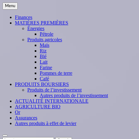
Skip
Menu
to
content
Finances
MATIÈRES PREMIÈRES
Énergies
Pétrole
Produits agricoles
Maïs
Riz
Blé
Lait
Farine
Pommes de terre
Café
PRODUITS BOURSIERS
Produits de l’investissement
Autres produits de l’investissement
ACTUALITÉ INTERNATIONALE
AGRICULTURE BIO
Or
Assurances
Autres produits à effet de levier
Search