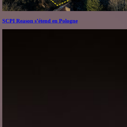
SCPI Reason s’étend en Pologne