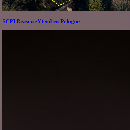
SCPI Reason s’étend en Pologne