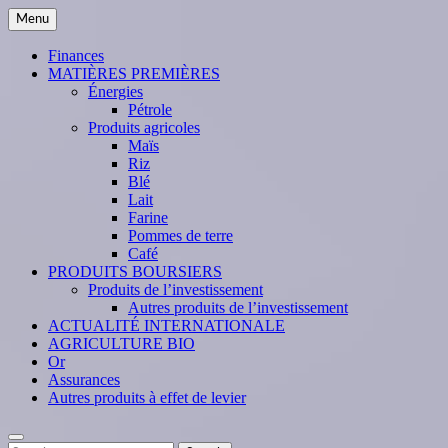
Skip
Menu
to
content
Finances
MATIÈRES PREMIÈRES
Énergies
Pétrole
Produits agricoles
Maïs
Riz
Blé
Lait
Farine
Pommes de terre
Café
PRODUITS BOURSIERS
Produits de l’investissement
Autres produits de l’investissement
ACTUALITÉ INTERNATIONALE
AGRICULTURE BIO
Or
Assurances
Autres produits à effet de levier
Search