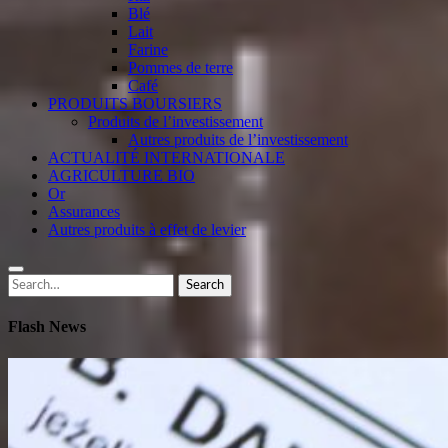
Blé
Lait
Farine
Pommes de terre
Café
PRODUITS BOURSIERS
Produits de l’investissement
Autres produits de l’investissement
ACTUALITÉ INTERNATIONALE
AGRICULTURE BIO
Or
Assurances
Autres produits à effet de levier
Search
Search
for:
Flash News