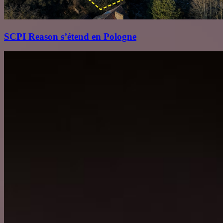
SCPI Reason s’étend en Pologne