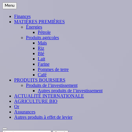
Skip
Menu
to
content
Finances
MATIÈRES PREMIÈRES
Énergies
Pétrole
Produits agricoles
Maïs
Riz
Blé
Lait
Farine
Pommes de terre
Café
PRODUITS BOURSIERS
Produits de l’investissement
Autres produits de l’investissement
ACTUALITÉ INTERNATIONALE
AGRICULTURE BIO
Or
Assurances
Autres produits à effet de levier
Search