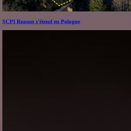
SCPI Reason s’étend en Pologne