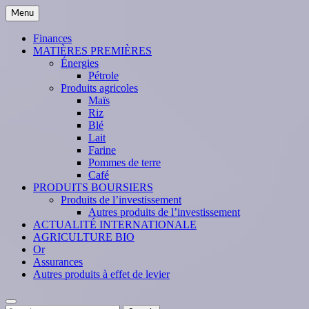
Skip
Menu
to
content
Finances
MATIÈRES PREMIÈRES
Énergies
Pétrole
Produits agricoles
Maïs
Riz
Blé
Lait
Farine
Pommes de terre
Café
PRODUITS BOURSIERS
Produits de l’investissement
Autres produits de l’investissement
ACTUALITÉ INTERNATIONALE
AGRICULTURE BIO
Or
Assurances
Autres produits à effet de levier
Search