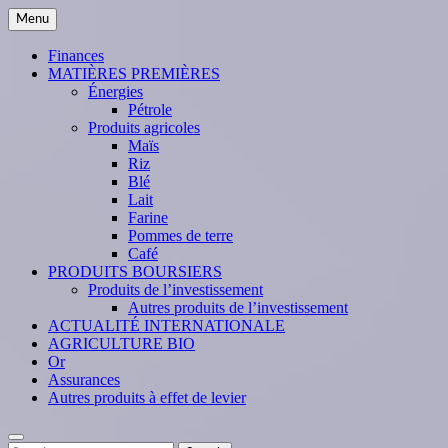
Skip
Menu
to
content
Finances
MATIÈRES PREMIÈRES
Énergies
Pétrole
Produits agricoles
Maïs
Riz
Blé
Lait
Farine
Pommes de terre
Café
PRODUITS BOURSIERS
Produits de l’investissement
Autres produits de l’investissement
ACTUALITÉ INTERNATIONALE
AGRICULTURE BIO
Or
Assurances
Autres produits à effet de levier
Search