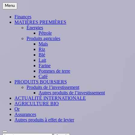
Skip
Menu
to
content
Finances
MATIÈRES PREMIÈRES
Énergies
Pétrole
Produits agricoles
Maïs
Riz
Blé
Lait
Farine
Pommes de terre
Café
PRODUITS BOURSIERS
Produits de l’investissement
Autres produits de l’investissement
ACTUALITÉ INTERNATIONALE
AGRICULTURE BIO
Or
Assurances
Autres produits à effet de levier
Search