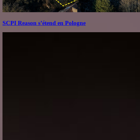
SCPI Reason s’étend en Pologne