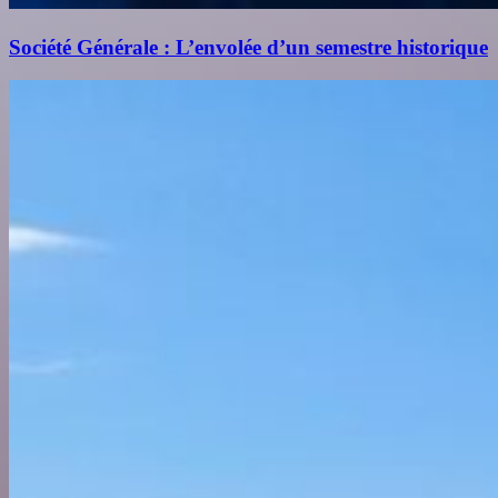
Société Générale : L’envolée d’un semestre historique