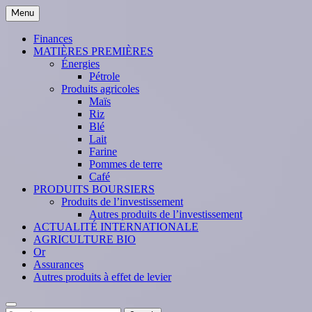
Skip
Menu
to
content
Finances
MATIÈRES PREMIÈRES
Énergies
Pétrole
Produits agricoles
Maïs
Riz
Blé
Lait
Farine
Pommes de terre
Café
PRODUITS BOURSIERS
Produits de l’investissement
Autres produits de l’investissement
ACTUALITÉ INTERNATIONALE
AGRICULTURE BIO
Or
Assurances
Autres produits à effet de levier
Search