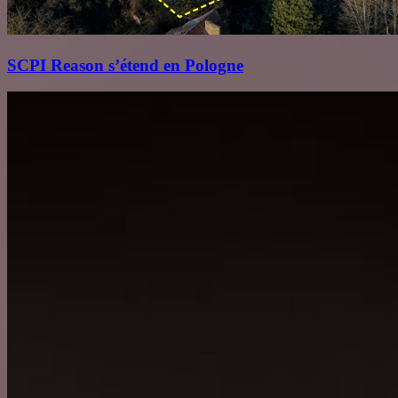
SCPI Reason s’étend en Pologne