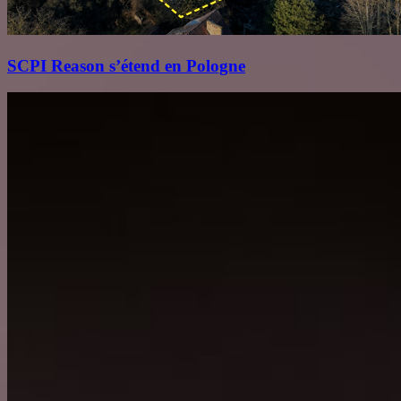
SCPI Reason s’étend en Pologne