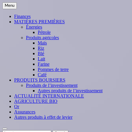
Skip
Menu
to
content
Finances
MATIÈRES PREMIÈRES
Énergies
Pétrole
Produits agricoles
Maïs
Riz
Blé
Lait
Farine
Pommes de terre
Café
PRODUITS BOURSIERS
Produits de l’investissement
Autres produits de l’investissement
ACTUALITÉ INTERNATIONALE
AGRICULTURE BIO
Or
Assurances
Autres produits à effet de levier
Search