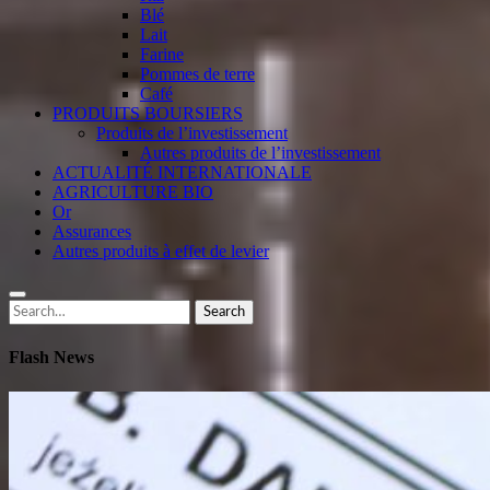
Blé
Lait
Farine
Pommes de terre
Café
PRODUITS BOURSIERS
Produits de l’investissement
Autres produits de l’investissement
ACTUALITÉ INTERNATIONALE
AGRICULTURE BIO
Or
Assurances
Autres produits à effet de levier
Search
Search
for:
Flash News