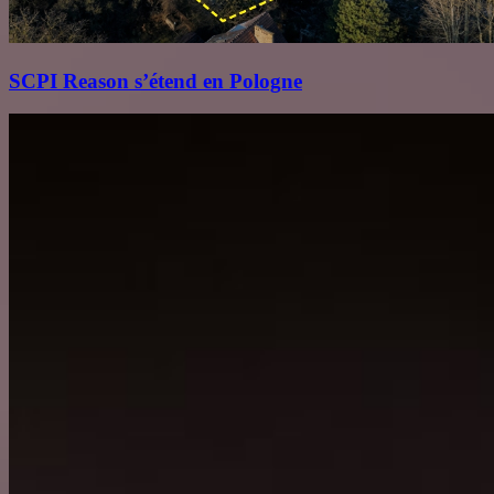
SCPI Reason s’étend en Pologne