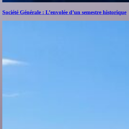
Société Générale : L’envolée d’un semestre historique