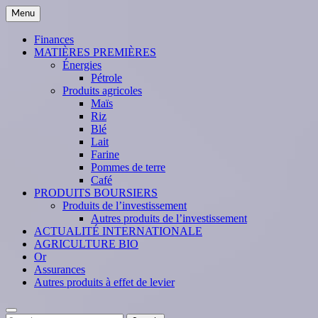
Skip
Menu
to
content
Finances
MATIÈRES PREMIÈRES
Énergies
Pétrole
Produits agricoles
Maïs
Riz
Blé
Lait
Farine
Pommes de terre
Café
PRODUITS BOURSIERS
Produits de l’investissement
Autres produits de l’investissement
ACTUALITÉ INTERNATIONALE
AGRICULTURE BIO
Or
Assurances
Autres produits à effet de levier
Search