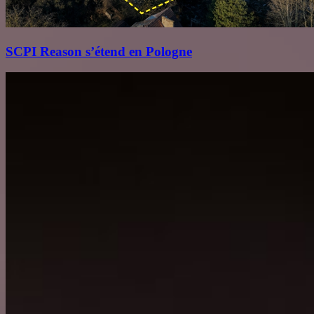
SCPI Reason s’étend en Pologne