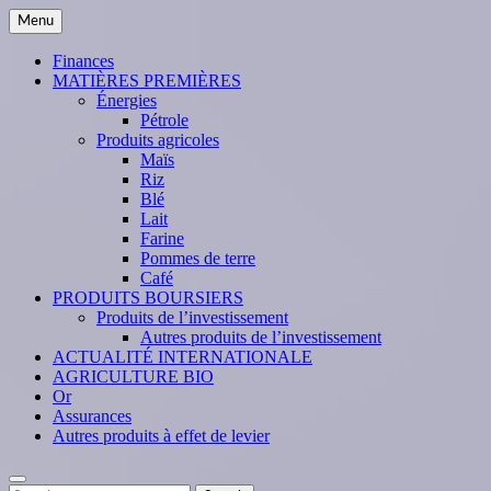
Skip
Menu
to
content
Finances
MATIÈRES PREMIÈRES
Énergies
Pétrole
Produits agricoles
Maïs
Riz
Blé
Lait
Farine
Pommes de terre
Café
PRODUITS BOURSIERS
Produits de l’investissement
Autres produits de l’investissement
ACTUALITÉ INTERNATIONALE
AGRICULTURE BIO
Or
Assurances
Autres produits à effet de levier
Search