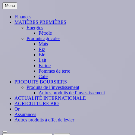
Skip
Menu
to
content
Finances
MATIÈRES PREMIÈRES
Énergies
Pétrole
Produits agricoles
Maïs
Riz
Blé
Lait
Farine
Pommes de terre
Café
PRODUITS BOURSIERS
Produits de l’investissement
Autres produits de l’investissement
ACTUALITÉ INTERNATIONALE
AGRICULTURE BIO
Or
Assurances
Autres produits à effet de levier
Search