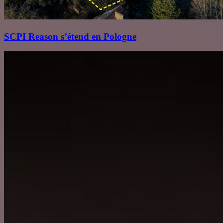
SCPI Reason s’étend en Pologne