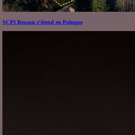
SCPI Reason s’étend en Pologne