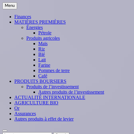
Skip
Menu
to
content
Finances
MATIÈRES PREMIÈRES
Énergies
Pétrole
Produits agricoles
Maïs
Riz
Blé
Lait
Farine
Pommes de terre
Café
PRODUITS BOURSIERS
Produits de l’investissement
Autres produits de l’investissement
ACTUALITÉ INTERNATIONALE
AGRICULTURE BIO
Or
Assurances
Autres produits à effet de levier
Search