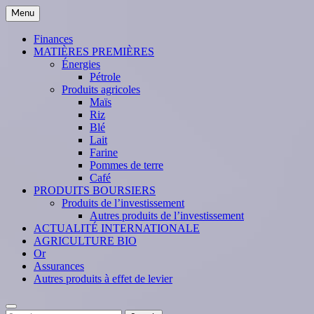
Skip
Menu
to
content
Finances
MATIÈRES PREMIÈRES
Énergies
Pétrole
Produits agricoles
Maïs
Riz
Blé
Lait
Farine
Pommes de terre
Café
PRODUITS BOURSIERS
Produits de l’investissement
Autres produits de l’investissement
ACTUALITÉ INTERNATIONALE
AGRICULTURE BIO
Or
Assurances
Autres produits à effet de levier
Search