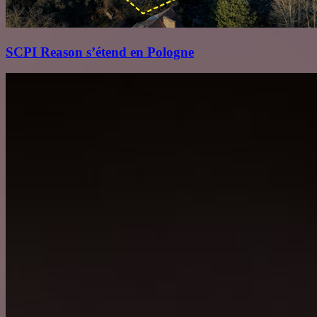
SCPI Reason s’étend en Pologne