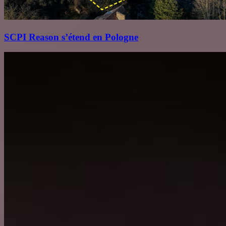
SCPI Reason s’étend en Pologne