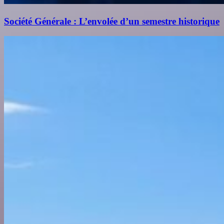
Société Générale : L’envolée d’un semestre historique