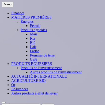
Skip
Menu
to
content
Finances
MATIÈRES PREMIÈRES
Énergies
Pétrole
Produits agricoles
Maïs
Riz
Blé
Lait
Farine
Pommes de terre
Café
PRODUITS BOURSIERS
Produits de l’investissement
Autres produits de l’investissement
ACTUALITÉ INTERNATIONALE
AGRICULTURE BIO
Or
Assurances
Autres produits à effet de levier
Search