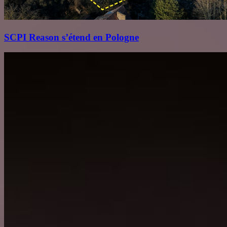
SCPI Reason s’étend en Pologne