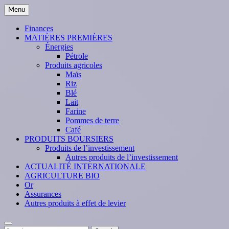
Skip
Menu
to
content
Finances
MATIÈRES PREMIÈRES
Énergies
Pétrole
Produits agricoles
Maïs
Riz
Blé
Lait
Farine
Pommes de terre
Café
PRODUITS BOURSIERS
Produits de l’investissement
Autres produits de l’investissement
ACTUALITÉ INTERNATIONALE
AGRICULTURE BIO
Or
Assurances
Autres produits à effet de levier
Search