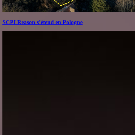
SCPI Reason s’étend en Pologne