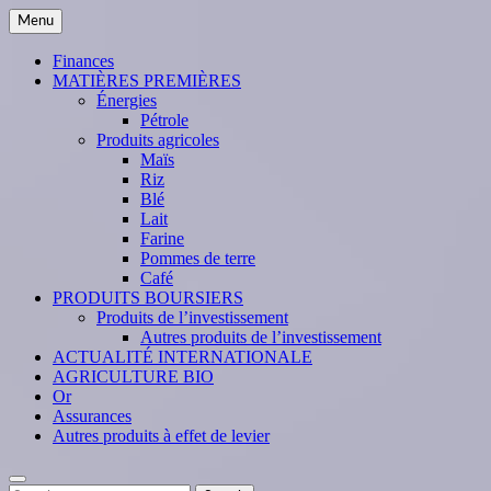
Skip
Menu
to
content
Finances
MATIÈRES PREMIÈRES
Énergies
Pétrole
Produits agricoles
Maïs
Riz
Blé
Lait
Farine
Pommes de terre
Café
PRODUITS BOURSIERS
Produits de l’investissement
Autres produits de l’investissement
ACTUALITÉ INTERNATIONALE
AGRICULTURE BIO
Or
Assurances
Autres produits à effet de levier
Search