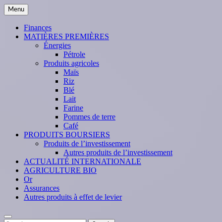
Skip
Menu
to
content
Finances
MATIÈRES PREMIÈRES
Énergies
Pétrole
Produits agricoles
Maïs
Riz
Blé
Lait
Farine
Pommes de terre
Café
PRODUITS BOURSIERS
Produits de l’investissement
Autres produits de l’investissement
ACTUALITÉ INTERNATIONALE
AGRICULTURE BIO
Or
Assurances
Autres produits à effet de levier
Search