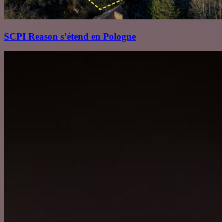
SCPI Reason s’étend en Pologne