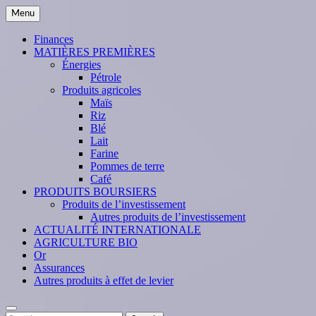
Skip
Menu
to
content
Finances
MATIÈRES PREMIÈRES
Énergies
Pétrole
Produits agricoles
Maïs
Riz
Blé
Lait
Farine
Pommes de terre
Café
PRODUITS BOURSIERS
Produits de l’investissement
Autres produits de l’investissement
ACTUALITÉ INTERNATIONALE
AGRICULTURE BIO
Or
Assurances
Autres produits à effet de levier
Search