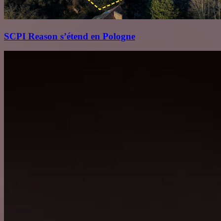
SCPI Reason s’étend en Pologne