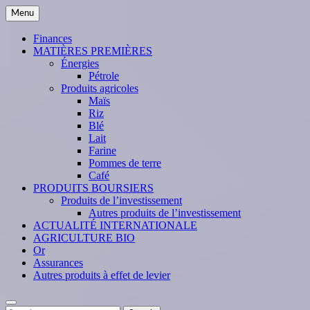
Skip
Menu
to
content
Finances
MATIÈRES PREMIÈRES
Énergies
Pétrole
Produits agricoles
Maïs
Riz
Blé
Lait
Farine
Pommes de terre
Café
PRODUITS BOURSIERS
Produits de l’investissement
Autres produits de l’investissement
ACTUALITÉ INTERNATIONALE
AGRICULTURE BIO
Or
Assurances
Autres produits à effet de levier
Search