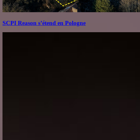
SCPI Reason s’étend en Pologne