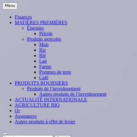
Skip
Menu
to
content
Finances
MATIÈRES PREMIÈRES
Énergies
Pétrole
Produits agricoles
Maïs
Riz
Blé
Lait
Farine
Pommes de terre
Café
PRODUITS BOURSIERS
Produits de l’investissement
Autres produits de l’investissement
ACTUALITÉ INTERNATIONALE
AGRICULTURE BIO
Or
Assurances
Autres produits à effet de levier
Search