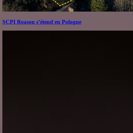
SCPI Reason s’étend en Pologne