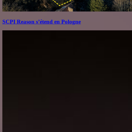
SCPI Reason s’étend en Pologne