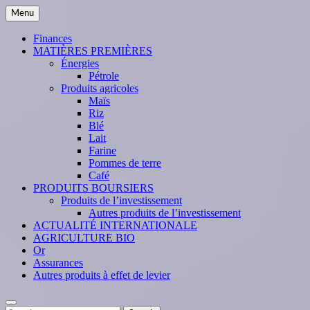
Skip
Menu
to
content
Finances
MATIÈRES PREMIÈRES
Énergies
Pétrole
Produits agricoles
Maïs
Riz
Blé
Lait
Farine
Pommes de terre
Café
PRODUITS BOURSIERS
Produits de l’investissement
Autres produits de l’investissement
ACTUALITÉ INTERNATIONALE
AGRICULTURE BIO
Or
Assurances
Autres produits à effet de levier
Search