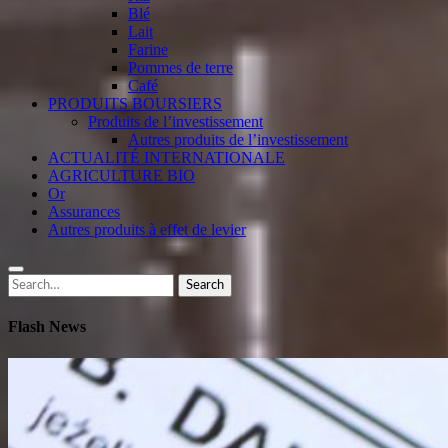
Blé
Lait
Farine
Pommes de terre
Café
PRODUITS BOURSIERS
Produits de l’investissement
Autres produits de l’investissement
ACTUALITÉ INTERNATIONALE
AGRICULTURE BIO
Or
Assurances
Autres produits à effet de levier
Search
Search
for:
Flash News