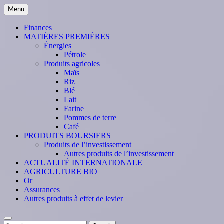
Skip
Menu
to
content
Finances
MATIÈRES PREMIÈRES
Énergies
Pétrole
Produits agricoles
Maïs
Riz
Blé
Lait
Farine
Pommes de terre
Café
PRODUITS BOURSIERS
Produits de l’investissement
Autres produits de l’investissement
ACTUALITÉ INTERNATIONALE
AGRICULTURE BIO
Or
Assurances
Autres produits à effet de levier
Search