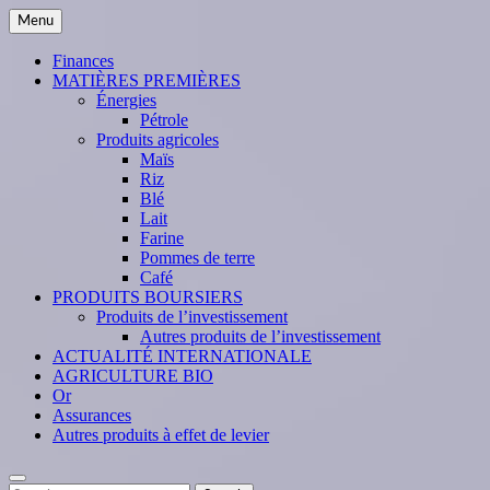
Skip
Menu
to
content
Finances
MATIÈRES PREMIÈRES
Énergies
Pétrole
Produits agricoles
Maïs
Riz
Blé
Lait
Farine
Pommes de terre
Café
PRODUITS BOURSIERS
Produits de l’investissement
Autres produits de l’investissement
ACTUALITÉ INTERNATIONALE
AGRICULTURE BIO
Or
Assurances
Autres produits à effet de levier
Search