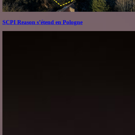
SCPI Reason s’étend en Pologne