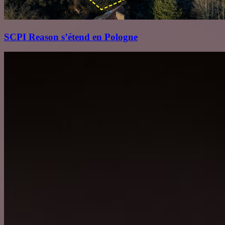
SCPI Reason s’étend en Pologne