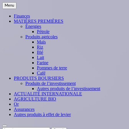
Skip
Menu
to
content
Finances
MATIÈRES PREMIÈRES
Énergies
Pétrole
Produits agricoles
Maïs
Riz
Blé
Lait
Farine
Pommes de terre
Café
PRODUITS BOURSIERS
Produits de l’investissement
Autres produits de l’investissement
ACTUALITÉ INTERNATIONALE
AGRICULTURE BIO
Or
Assurances
Autres produits à effet de levier
Search