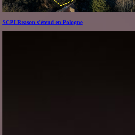
SCPI Reason s’étend en Pologne