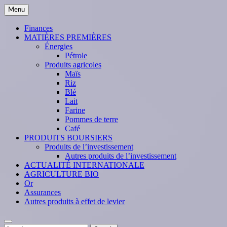
Skip
Menu
to
content
Finances
MATIÈRES PREMIÈRES
Énergies
Pétrole
Produits agricoles
Maïs
Riz
Blé
Lait
Farine
Pommes de terre
Café
PRODUITS BOURSIERS
Produits de l’investissement
Autres produits de l’investissement
ACTUALITÉ INTERNATIONALE
AGRICULTURE BIO
Or
Assurances
Autres produits à effet de levier
Search