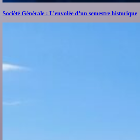
Société Générale : L’envolée d’un semestre historique