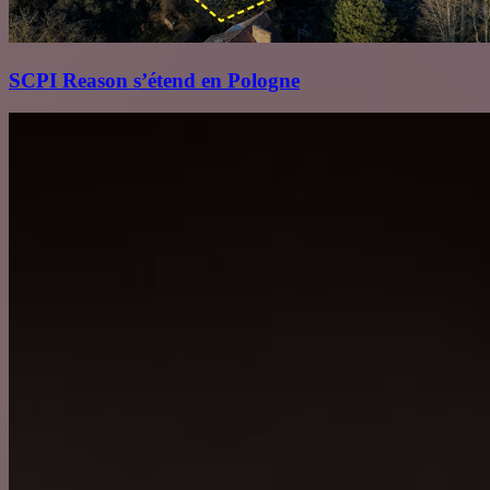
SCPI Reason s’étend en Pologne