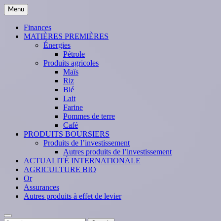
Skip
Menu
to
content
Finances
MATIÈRES PREMIÈRES
Énergies
Pétrole
Produits agricoles
Maïs
Riz
Blé
Lait
Farine
Pommes de terre
Café
PRODUITS BOURSIERS
Produits de l’investissement
Autres produits de l’investissement
ACTUALITÉ INTERNATIONALE
AGRICULTURE BIO
Or
Assurances
Autres produits à effet de levier
Search