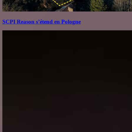
SCPI Reason s’étend en Pologne