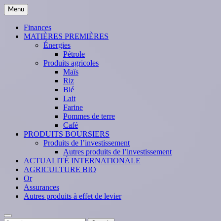
Skip
Menu
to
content
Finances
MATIÈRES PREMIÈRES
Énergies
Pétrole
Produits agricoles
Maïs
Riz
Blé
Lait
Farine
Pommes de terre
Café
PRODUITS BOURSIERS
Produits de l’investissement
Autres produits de l’investissement
ACTUALITÉ INTERNATIONALE
AGRICULTURE BIO
Or
Assurances
Autres produits à effet de levier
Search