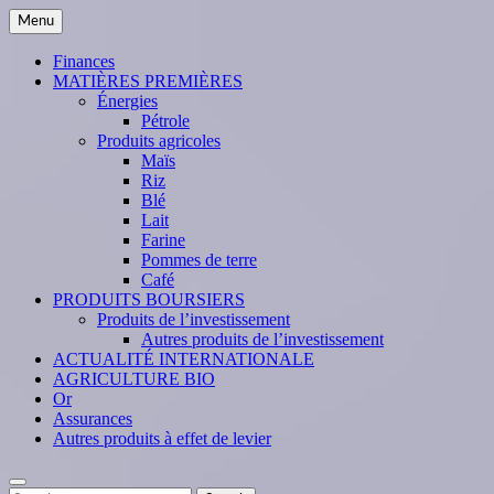
Skip
Menu
to
content
Finances
MATIÈRES PREMIÈRES
Énergies
Pétrole
Produits agricoles
Maïs
Riz
Blé
Lait
Farine
Pommes de terre
Café
PRODUITS BOURSIERS
Produits de l’investissement
Autres produits de l’investissement
ACTUALITÉ INTERNATIONALE
AGRICULTURE BIO
Or
Assurances
Autres produits à effet de levier
Search