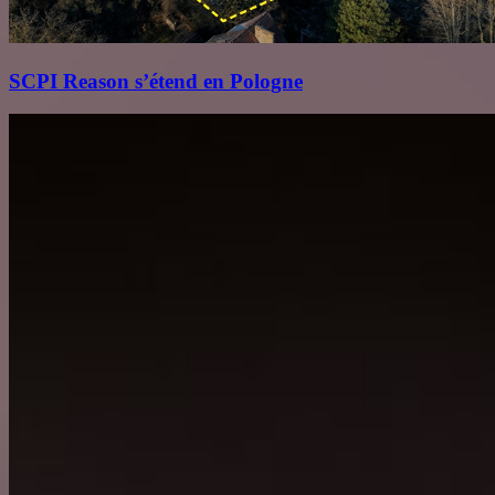
SCPI Reason s’étend en Pologne